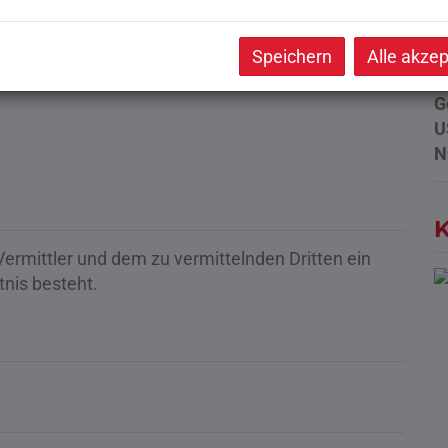
O
V
Speichern
Alle akzep
O
G
U
N
K
ermittler und dem zu vermittelnden Dritten ein
tnis besteht.