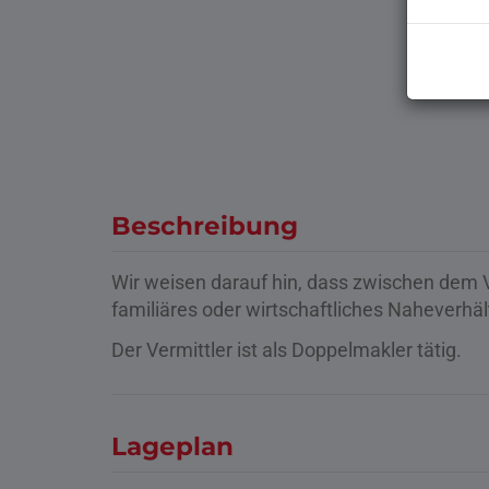
Beschreibung
Wir weisen darauf hin, dass zwischen dem V
familiäres oder wirtschaftliches Naheverhäl
Der Vermittler ist als Doppelmakler tätig.
Lageplan