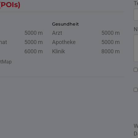
T
(POIs)
Gesundheit
N
5000 m
Arzt
5000 m
mat
5000 m
Apotheke
5000 m
6000 m
Klinik
8000 m
eetMap
W
D