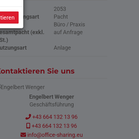
bjektnr.
2053
ermarktungsart
Pacht
tieren
bjektart
Büro / Praxis
esamtpacht (exkl.
auf Anfrage
St.)
utzungsart
Anlage
ontaktieren Sie uns
Engelbert Wenger
Geschäftsführung
+43 664 132 13 96
+43 664 132 13 96
info@office-sharing.eu