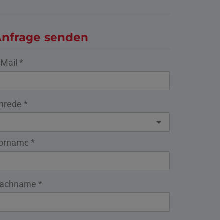
nfrage senden
-Mail
nrede
orname
achname