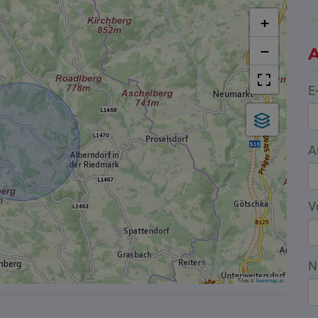
+
−
A
E
A
V
N
Tiles ©
basemap.at