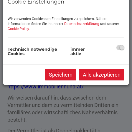
Cookie Einstellungen
Wir verwenden Cookies um Einstellungen zu speichern. Nähere
Informationen finden Sie in unserer
Datenschutzerklärung
und unserer
Cookie Policy
.
Technisch notwendige
immer
Cookies
aktiv
Beschreibung
Speichern
Alle akzeptieren
https://www.immobilienhund.at/
Wir weisen darauf hin, dass zwischen dem
Vermittler und dem zu vermittelnden Dritten ein
familiäres oder wirtschaftliches Naheverhältnis
besteht.
Der Vermittler ist als Doppelmakler tätig.