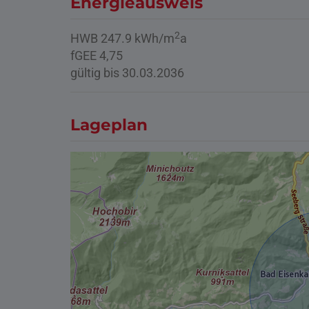
Energieausweis
2
HWB
247.9 kWh/m
a
fGEE
4,75
gültig bis
30.03.2036
Lageplan