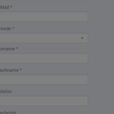
-Mail
nrede
orname
achname
elefon
achricht