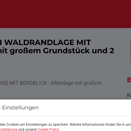
IN WALDRANDLAGE MIT
mit großem Grundstück und 2
B
K
F
 Einstellungen
Z
den Cookies um Einstellungen zu speichern. Nähere Informationen finden Sie in uns
zerklärung
und unserer
Cookie Policy
.