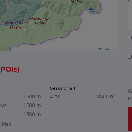
Tiles ©
basemap.at
(POIs)
Gesundheit
W
1500 m
Arzt
8500 m
D
mat
1500 m
1500 m
eetMap