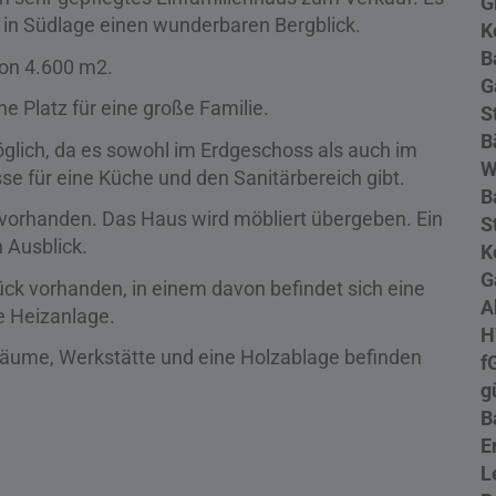
G
et in Südlage einen wunderbaren Bergblick.
K
B
on 4.600 m2.
G
 Platz für eine große Familie.
S
B
lich, da es sowohl im Erdgeschoss als auch im
W
se für eine Küche und den Sanitärbereich gibt.
B
vorhanden. Das Haus wird möbliert übergeben. Ein
S
 Ausblick.
K
G
k vorhanden, in einem davon befindet sich eine
A
e Heizanlage.
H
erräume, Werkstätte und eine Holzablage befinden
f
g
B
E
L