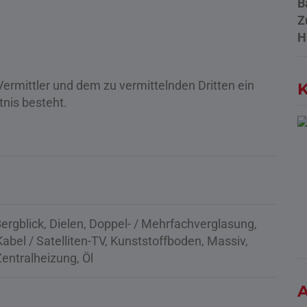
B
Z
H
ermittler und dem zu vermittelnden Dritten ein
K
tnis besteht.
ergblick
Dielen
Doppel- / Mehrfachverglasung
Kabel / Satelliten-TV
Kunststoffboden
Massiv
Zentralheizung
Öl
A