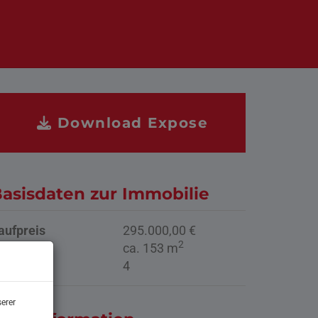
Download Expose
asisdaten zur Immobilie
aufpreis
295.000,00 €
2
läche
ca. 153 m
immer
4
erer