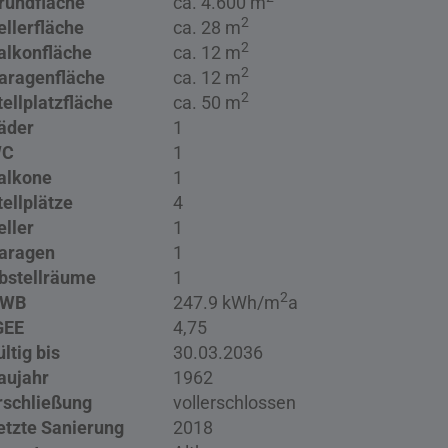
rundfläche
ca. 4.600 m
2
ellerfläche
ca. 28 m
2
alkonfläche
ca. 12 m
2
aragenfläche
ca. 12 m
2
tellplatzfläche
ca. 50 m
äder
1
C
1
alkone
1
tellplätze
4
eller
1
aragen
1
bstellräume
1
2
WB
247.9 kWh/m
a
GEE
4,75
ültig bis
30.03.2036
aujahr
1962
rschließung
vollerschlossen
etzte Sanierung
2018