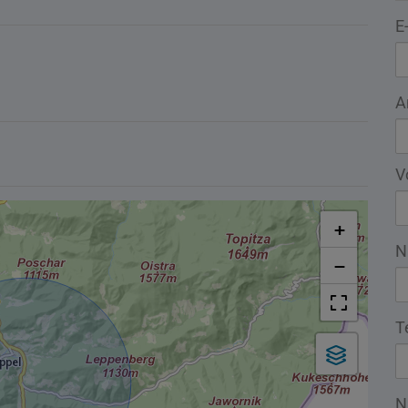
E
A
V
+
N
−
T
N