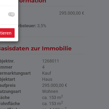
reisinformation
aufpreis:
295.000,00 €
runderwerbsteuer:
3,5%
tieren
asisdaten zur Immobilie
bjektnr.
1268011
immer
4
ermarktungsart
Kauf
bjektart
Haus
aufpreis
295.000,00 €
utzungsart
Wohnen
2
läche
ca. 153 m
2
ohnfläche
ca. 153 m
2