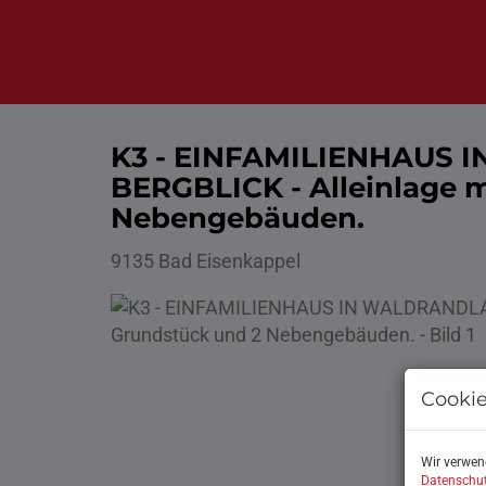
K3 - EINFAMILIENHAUS 
BERGBLICK - Alleinlage 
Nebengebäuden.
9135 Bad Eisenkappel
Cookie
Wir verwen
Datenschut