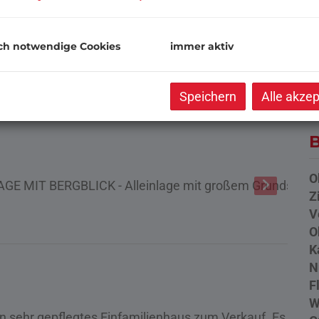
P
K
ch notwendige Cookies
immer aktiv
G
Speichern
Alle akzep
B
O
Z
V
O
K
N
F
W
 sehr gepflegtes Einfamilienhaus zum Verkauf. Es