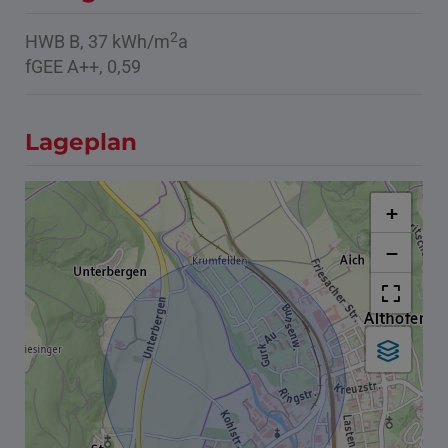
2
HWB
B, 37 kWh/m
a
fGEE
A++, 0,59
Lageplan
+
−