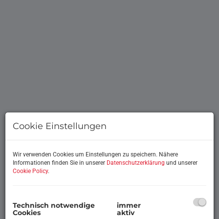
Cookie Einstellungen
Wir verwenden Cookies um Einstellungen zu speichern. Nähere
Beschreibung
Informationen finden Sie in unserer
Datenschutzerklärung
und unserer
Cookie Policy
.
WOHNEN IM KURGEBIET
MODERNES WOHNHAUS IN MASSIVBAUWEISE
Technisch notwendige
immer
Cookies
aktiv