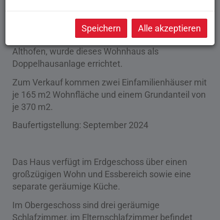
NEUBAU - ERSTBEZUG
Speichern
Alle akzeptieren
In einem sehr begehrten Stadtteil der Kurstadt
Althofen, wurde dieses Wohnhaus als
Doppelhausanlage errichtet.
Zum Verkauf kommen zwei Einfamilienhäuser mit
je 165 m2 Wohnfläche und einem Grundanteil von
je 370 m2.
Baufertigstellung: September 2024
Das Haus verfügt im Erdgeschoss über einen
großzügigen Wohn und Essbereich sowie eine
separate geräumige Küche.
Im Obergeschoss sind drei geräumige
Schlafzimmer, im Elternschlafzimmer befindet