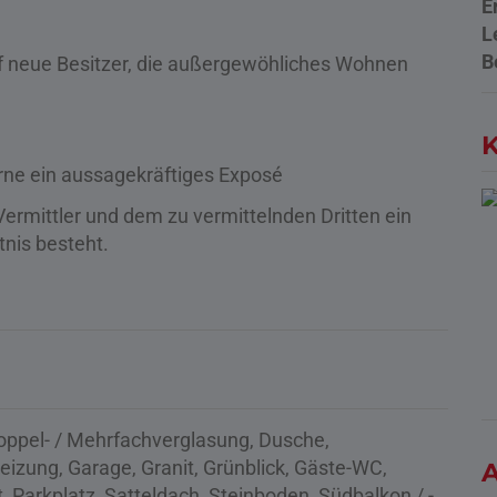
E
L
B
uf neue Besitzer, die außergewöhliches Wohnen
K
erne ein aussagekräftiges Exposé
ermittler und dem zu vermittelnden Dritten ein
tnis besteht.
oppel- / Mehrfachverglasung
Dusche
eizung
Garage
Granit
Grünblick
Gäste-WC
A
t
Parkplatz
Satteldach
Steinboden
Südbalkon / -