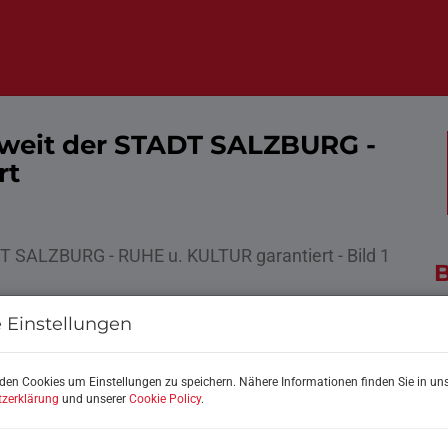
eit der STADT SALZBURG -
rt
B
 Einstellungen
K
F
Z
den Cookies um Einstellungen zu speichern. Nähere Informationen finden Sie in uns
zerklärung
und unserer
Cookie Policy
.