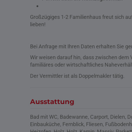
Großzügiges 1-2 Familienhaus freut sich a
lieben!
Bei Anfrage mit Ihren Daten erhalten Sie g
Wir weisen darauf hin, dass zwischen dem V
familiäres oder wirtschaftliches Naheverhäl
Der Vermittler ist als Doppelmakler tätig.
Ausstattung
Bad mit WC
Badewanne
Carport
Dielen
D
Einbauküche
Fernblick
Fliesen
Fußbodenh
Heizofen
Holz
Holz
Kamin
Massiv
Parket