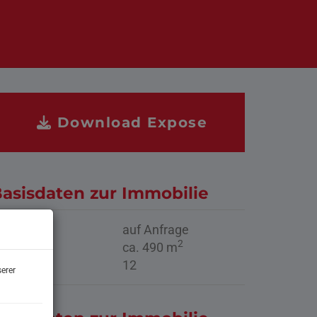
Download Expose
asisdaten zur Immobilie
aufpreis
auf Anfrage
2
läche
ca. 490 m
immer
12
erer