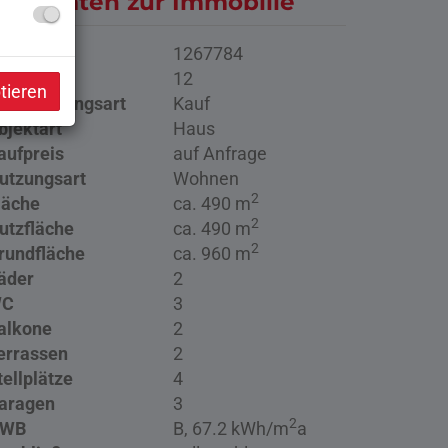
asisdaten zur Immobilie
bjektnr.
1267784
immer
12
tieren
ermarktungsart
Kauf
bjektart
Haus
aufpreis
auf Anfrage
utzungsart
Wohnen
2
läche
ca. 490 m
2
utzfläche
ca. 490 m
2
rundfläche
ca. 960 m
äder
2
C
3
alkone
2
errassen
2
tellplätze
4
aragen
3
2
WB
B, 67.2 kWh/m
a