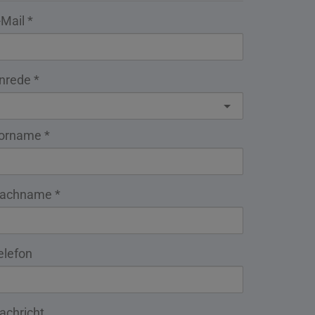
-Mail
nrede
orname
achname
elefon
achricht