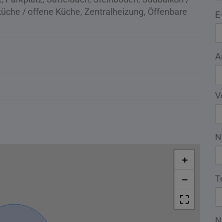
üche / offene Küche
Zentralheizung
Öffenbare
E
A
V
N
+
T
−
N