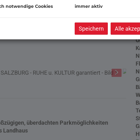
B
ch notwendige Cookies
immer aktiv
O
Z
Speichern
Alle akzep
V
O
K
N
F
N
G
B
W
B
T
S
roßzügigen, überdachten Parkmöglichkeiten
G
es Landhaus
H