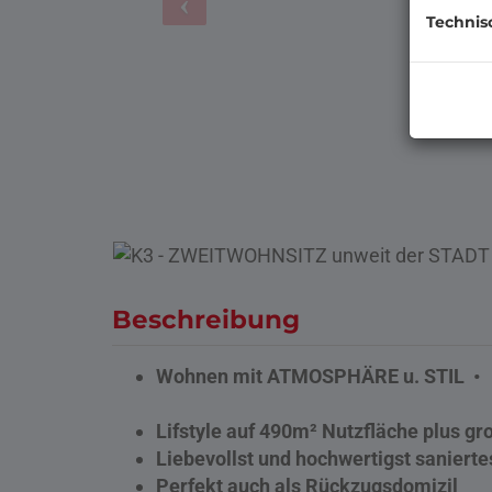
Technis
Beschreibung
Wohnen mit ATMOSPHÄRE u. STIL •
Lifstyle auf 490m² Nutzfläche plus g
Liebevollst und hochwertigst saniert
Perfekt auch als Rückzugsdomizil