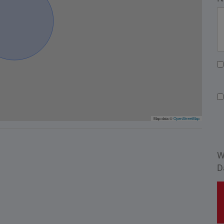
Map data ©
OpenStreetMap
W
D