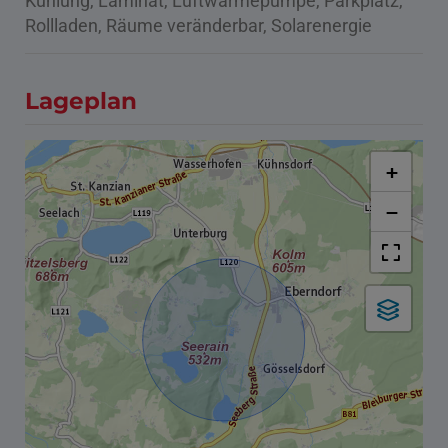
Kühlung
Laminat
Luftwärmepumpe
Parkplatz
Rollladen
Räume veränderbar
Solarenergie
Lageplan
+
−