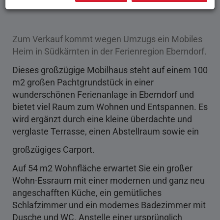
PROVISIONSFREI
Zum Verkauf kommt wegen Umzugs ein Mobiles
Heim in Südkärnten in der Ferienregion Eberndorf.
Dieses großzügige Mobilhaus steht auf einem 100
m2 großen Pachtgrundstück in einer
wunderschönen Ferienanlage in Eberndorf und
bietet viel Raum zum Wohnen und Entspannen. Es
wird ergänzt durch eine kleine überdachte und
verglaste Terrasse, einen Abstellraum sowie ein
großzügiges Carport.
Auf 54 m2 Wohnfläche erwartet Sie ein großer
Wohn-Essraum mit einer modernen und ganz neu
angeschafften Küche, ein gemütliches
Schlafzimmer und ein modernes Badezimmer mit
Dusche und WC. Anstelle einer ursprünglich