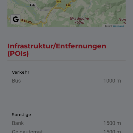
Tiles ©
basemap.at
Infrastruktur/Entfernungen
(POIs)
Verkehr
Bus
1000 m
Sonstige
Bank
1500 m
Geldautomat
1500 m