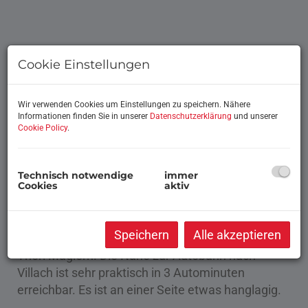
Cookie Einstellungen
Wir verwenden Cookies um Einstellungen zu speichern. Nähere
Informationen finden Sie in unserer
Datenschutzerklärung
und unserer
Cookie Policy
.
Technisch notwendige
immer
Beschreibung
Cookies
aktiv
Das Baugrundstück befindet sich in einer sehr
Speichern
Alle akzeptieren
angenehmen Lage mit herrlichem Bergblick in
Thörl Maglern. Die Nähe zur Autobahn nach
Villach ist sehr praktisch in 3 Autominuten
erreichbar. Es ist an einer Seite etwas hanglagig.