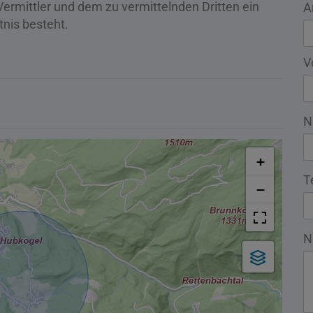
ermittler und dem zu vermittelnden Dritten ein
A
tnis besteht.
V
N
+
T
−
N