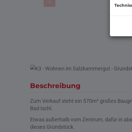
Technis
Beschreibung
Zum Verkauf steht ein 570m² großes Baugru
Bad Ischl.
Etwas außerhalb vom Zentrum, dafür in absol
dieses Grundstück.