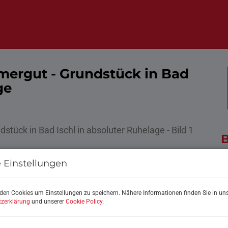
ergut - Grundstück in Bad
ge
B
 Einstellungen
K
F
den Cookies um Einstellungen zu speichern. Nähere Informationen finden Sie in uns
zerklärung
und unserer
Cookie Policy
.
P