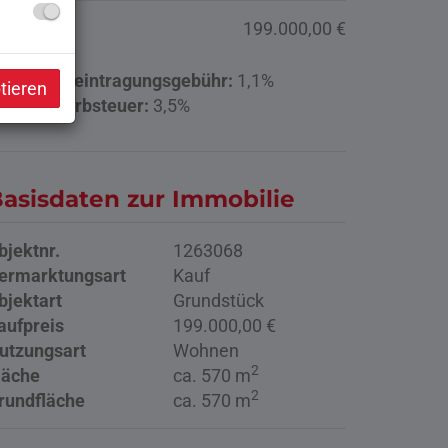
aufpreis:
199.000,00 €
rundbucheintragungsgebühr:
1,1%
tieren
runderwerbsteuer:
3,5%
asisdaten zur Immobilie
bjektnr.
1263068
ermarktungsart
Kauf
bjektart
Grundstück
aufpreis
199.000,00 €
utzungsart
Wohnen
2
läche
ca. 570 m
2
rundfläche
ca. 570 m