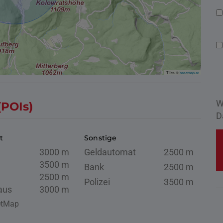
Tiles ©
basemap.at
W
(POIs)
D
t
Sonstige
3000 m
Geldautomat
2500 m
3500 m
Bank
2500 m
2500 m
Polizei
3500 m
aus
3000 m
eetMap