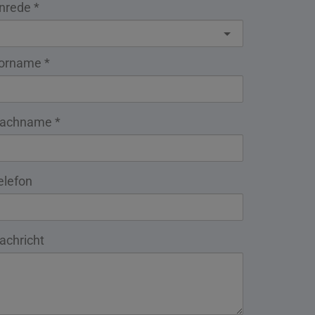
nrede
orname
achname
elefon
achricht