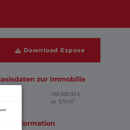
Download Expose
asisdaten zur Immobilie
aufpreis
199.000,00 €
2
läche
ca. 570 m
erer
reisinformation