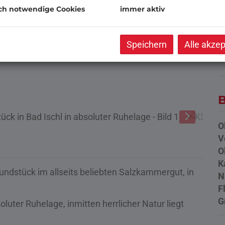
ch notwendige Cookies
immer aktiv
K
G
Speichern
Alle akzep
G
B
O
V
O
K
ndstück im allseits beliebten Salzkammergut, in
N
F
G
uter Ruhelage, inmitten herrlicher Natur liegt