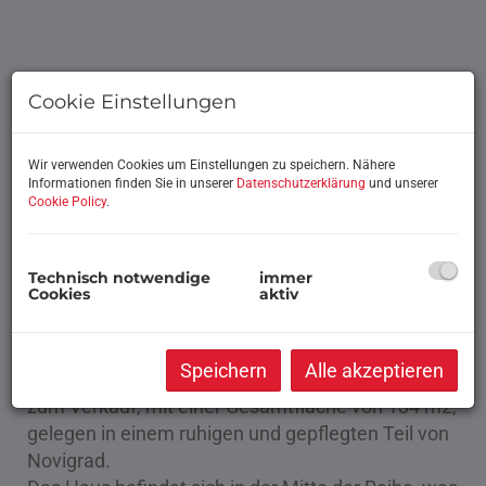
Cookie Einstellungen
Wir verwenden Cookies um Einstellungen zu speichern. Nähere
Informationen finden Sie in unserer
Datenschutzerklärung
und unserer
Cookie Policy
.
Technisch notwendige
immer
Cookies
aktiv
Beschreibung
Speichern
Alle akzeptieren
Ein modernes Reihenhaus auf drei Etagen steht
zum Verkauf, mit einer Gesamtfläche von 134 m2,
gelegen in einem ruhigen und gepflegten Teil von
Novigrad.