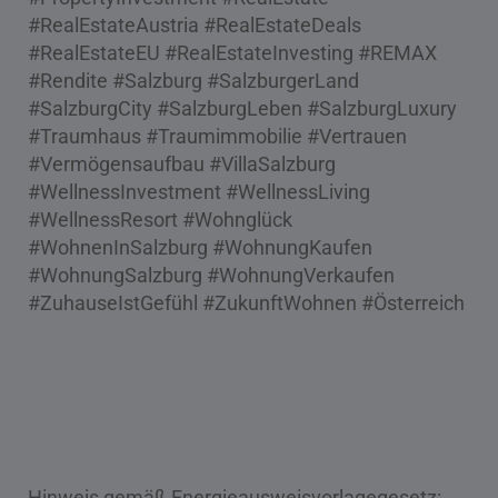
#RealEstateAustria #RealEstateDeals
#RealEstateEU #RealEstateInvesting #REMAX
#Rendite #Salzburg #SalzburgerLand
#SalzburgCity #SalzburgLeben #SalzburgLuxury
#Traumhaus #Traumimmobilie #Vertrauen
#Vermögensaufbau #VillaSalzburg
#WellnessInvestment #WellnessLiving
#WellnessResort #Wohnglück
#WohnenInSalzburg #WohnungKaufen
#WohnungSalzburg #WohnungVerkaufen
#ZuhauseIstGefühl #ZukunftWohnen #Österreich
Hinweis gemäß Energieausweisvorlagegesetz: