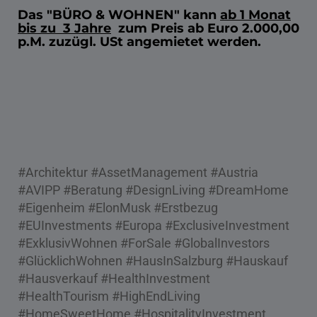
Das "BÜRO & WOHNEN" kann
ab 1 Monat
bis zu 3 Jahre
zum Preis ab Euro 2.000,00
p.M. zuzügl. USt angemietet werden.
#Architektur #AssetManagement #Austria
#AVIPP #Beratung #DesignLiving #DreamHome
#Eigenheim #ElonMusk #Erstbezug
#EUInvestments #Europa #ExclusiveInvestment
#ExklusivWohnen #ForSale #GlobalInvestors
#GlücklichWohnen #HausInSalzburg #Hauskauf
#Hausverkauf #HealthInvestment
#HealthTourism #HighEndLiving
#HomeSweetHome #HospitalityInvestment