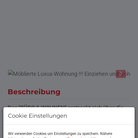
Beschreibung
Das "BÜRO & WOHNEN" erstreckt sich über die
gesamte erste Etage unseres modernen
Cookie Einstellungen
Privathauses !
Vom PKW Stellplatz (in einem umzäunten
Wir verwenden Cookies um Einstellungen zu speichern. Nähere