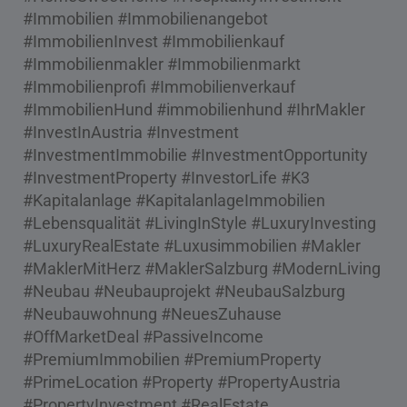
#Immobilien #Immobilienangebot
#ImmobilienInvest #Immobilienkauf
#Immobilienmakler #Immobilienmarkt
#Immobilienprofi #Immobilienverkauf
#ImmobilienHund #immobilienhund #IhrMakler
#InvestInAustria #Investment
#InvestmentImmobilie #InvestmentOpportunity
#InvestmentProperty #InvestorLife #K3
#Kapitalanlage #KapitalanlageImmobilien
#Lebensqualität #LivingInStyle #LuxuryInvesting
#LuxuryRealEstate #Luxusimmobilien #Makler
#MaklerMitHerz #MaklerSalzburg #ModernLiving
#Neubau #Neubauprojekt #NeubauSalzburg
#Neubauwohnung #NeuesZuhause
#OffMarketDeal #PassiveIncome
#PremiumImmobilien #PremiumProperty
#PrimeLocation #Property #PropertyAustria
#PropertyInvestment #RealEstate