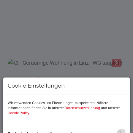
Beschreibung
Cookie Einstellungen
Willkommen in Ihrem neuen Zuhause in der
charmanten Stadt Linz.
Wir verwenden Cookies um Einstellungen zu speichern. Nähere
Informationen finden Sie in unserer
Datenschutzerklärung
und unserer
Genießen Sie den herrlichen Stadtblick, der sich
Cookie Policy
.
Ihnen bietet, sowie den weitreichenden Fernblick,
der Ihnen die Schönheit der Stadt und der