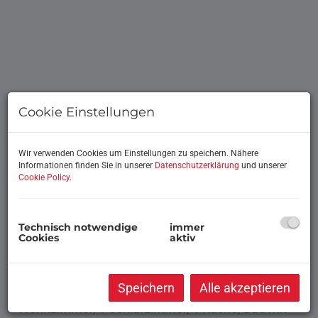
Cookie Einstellungen
Wir verwenden Cookies um Einstellungen zu speichern. Nähere
Informationen finden Sie in unserer
Datenschutzerklärung
und unserer
Cookie Policy
.
Beschreibung
Technisch notwendige
immer
Dieses Objekt befindet sich in Hötting in einer
Cookies
aktiv
wunderbaren, ruhigen Lage und Richtung Osten
gelegen!
Speichern
Alle akzeptieren
Diese Wohnung bestehend aus 2 Zimmern: 1
Wohnzimmer, 1 Schlafzimmer, 1 Küche, Bad mit